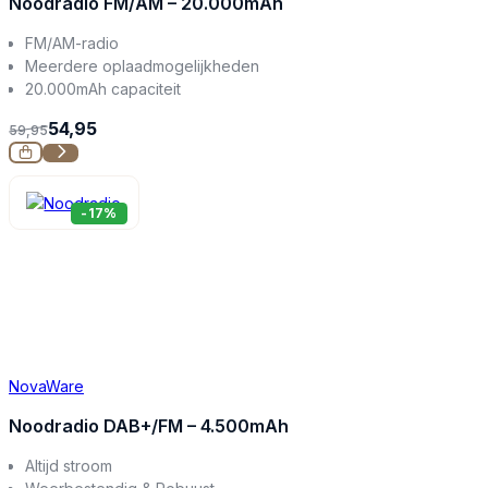
Noodradio FM/AM – 20.000mAh
FM/AM-radio
Meerdere oplaadmogelijkheden
20.000mAh capaciteit
54,95
59,95
-17%
NovaWare
Noodradio DAB+/FM – 4.500mAh
Altijd stroom