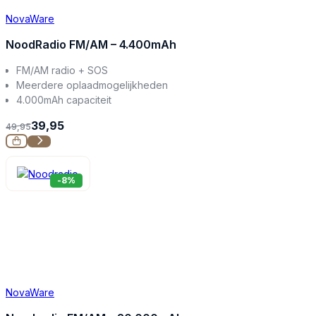
NovaWare
NoodRadio FM/AM – 4.400mAh
FM/AM radio + SOS
Meerdere oplaadmogelijkheden
4.000mAh capaciteit
39,95
49,95
-8%
NovaWare